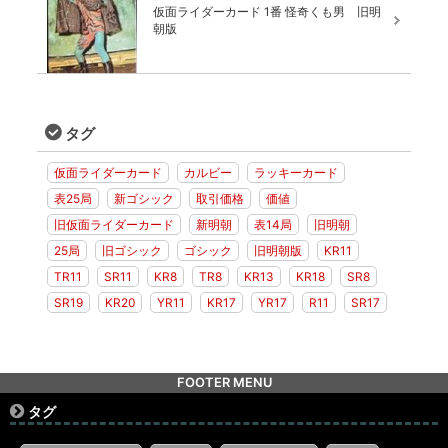
仮面ライダーカード 1番 怪奇くも男 旧明
朝版
タグ
仮面ライダーカード
カルビー
ラッキーカード
表25局
新ゴシック
取引価格
価値
旧仮面ライダーカード
新明朝
表14局
旧明朝
25局
旧ゴシック
ゴシック
旧明朝版
KR11
TR11
SR11
KR8
TR8
KR13
KR18
SR8
SR19
KR20
YR11
KR17
YR17
R11
SR17
FOOTER MENU
タグ