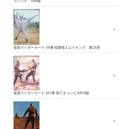
ゴシック SR6版
仮面ライダーカード 34番 稲妻怪人エイキング 裏25局
仮面ライダーカード 421番 強てきコンビ KR18版