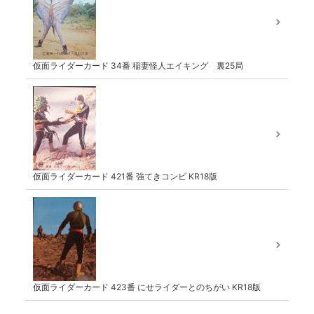
仮面ライダーカード 34番 稲妻怪人エイキング 裏25局
仮面ライダーカード 421番 強てきコンビ KR18版
仮面ライダーカード 423番 にせライダーとのちがい KR18版