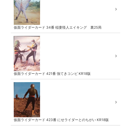
仮面ライダーカード 34番 稲妻怪人エイキング 裏25局
仮面ライダーカード 421番 強てきコンビ KR18版
仮面ライダーカード 423番 にせライダーとのちがい KR18版