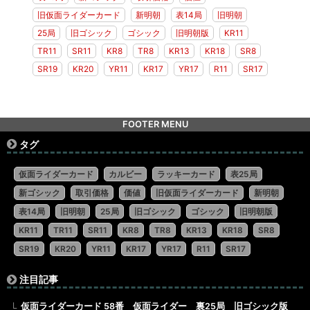
旧仮面ライダーカード
新明朝
表14局
旧明朝
25局
旧ゴシック
ゴシック
旧明朝版
KR11
TR11
SR11
KR8
TR8
KR13
KR18
SR8
SR19
KR20
YR11
KR17
YR17
R11
SR17
FOOTER MENU
タグ
仮面ライダーカード
カルビー
ラッキーカード
表25局
新ゴシック
取引価格
価値
旧仮面ライダーカード
新明朝
表14局
旧明朝
25局
旧ゴシック
ゴシック
旧明朝版
KR11
TR11
SR11
KR8
TR8
KR13
KR18
SR8
SR19
KR20
YR11
KR17
YR17
R11
SR17
注目記事
仮面ライダーカード 58番 仮面ライダー 裏25局 旧ゴシック版