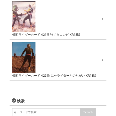
仮面ライダーカード 421番 強てきコンビ KR18版
仮面ライダーカード 423番 にせライダーとのちがい KR18版
検索