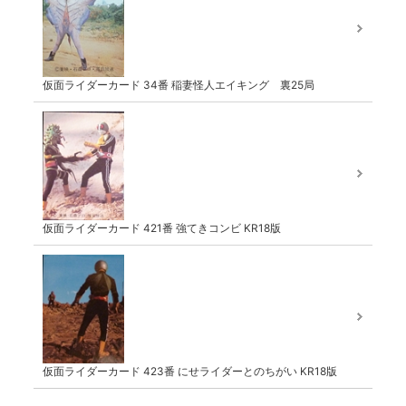
仮面ライダーカード 34番 稲妻怪人エイキング 裏25局
仮面ライダーカード 421番 強てきコンビ KR18版
仮面ライダーカード 423番 にせライダーとのちがい KR18版