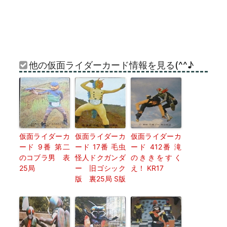
他の仮面ライダーカード情報を見る(^^♪
仮面ライダーカ
仮面ライダーカ
仮面ライダーカ
ード 9番 第二
ード 17番 毛虫
ード 412番 滝
のコブラ男 表
怪人ドクガンダ
のききをすく
25局
ー 旧ゴシック
え！ KR17
版 裏25局 S版