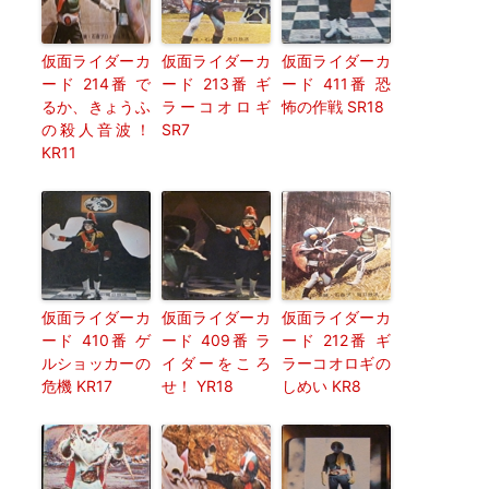
仮面ライダーカ
仮面ライダーカ
仮面ライダーカ
ード 214番 で
ード 213番 ギ
ード 411番 恐
るか、きょうふ
ラーコオロギ
怖の作戦 SR18
の殺人音波！
SR7
KR11
仮面ライダーカ
仮面ライダーカ
仮面ライダーカ
ード 410番 ゲ
ード 409番 ラ
ード 212番 ギ
ルショッカーの
イダーをころ
ラーコオロギの
危機 KR17
せ！ YR18
しめい KR8