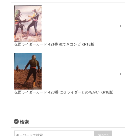
仮面ライダーカード 421番 強てきコンビ KR18版
仮面ライダーカード 423番 にせライダーとのちがい KR18版
検索