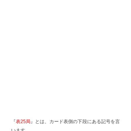
『
表25局
』とは、カード表側の下段にある記号を言
います。