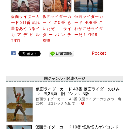
仮面ライダーカ
仮面ライダーカ
仮面ライダーカ
ード 211番 流れ
ード 210番 き
ード 408番 こ
星をあやつるイ
いたぞ！ ライ
れがにせライダ
カアデビル
ダーパンチ
ーだ！ YR18
TR11
SR8
Pocket
同ジャンル・関連ページ
仮面ライダーカード 43番 仮面ライダーのひみ
つ 裏25局 旧ゴシック N版
仮面ライダーカード 43番 仮面ライダーのひみつ 裏
25局 旧ゴシック N版 で･･･
仮面ライダーカード 10番 怪鳥怪人ゲバコンド