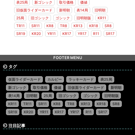
表25局
新ゴシック
取引価格
価値
旧仮面ライダーカード
新明朝
表14局
旧明朝
25局
旧ゴシック
ゴシック
旧明朝版
KR11
TR11
SR11
KR8
TR8
KR13
KR18
SR8
SR19
KR20
YR11
KR17
YR17
R11
SR17
FOOTER MENU
タグ
仮面ライダーカード
カルビー
ラッキーカード
表25局
新ゴシック
取引価格
価値
旧仮面ライダーカード
新明朝
表14局
旧明朝
25局
旧ゴシック
ゴシック
旧明朝版
KR11
TR11
SR11
KR8
TR8
KR13
KR18
SR8
SR19
KR20
YR11
KR17
YR17
R11
SR17
注目記事