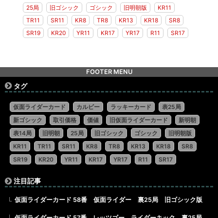
25局
旧ゴシック
ゴシック
旧明朝版
KR11
TR11
SR11
KR8
TR8
KR13
KR18
SR8
SR19
KR20
YR11
KR17
YR17
R11
SR17
FOOTER MENU
タグ
仮面ライダーカード
カルビー
ラッキーカード
表25局
新ゴシック
取引価格
価値
旧仮面ライダーカード
新明朝
表14局
旧明朝
25局
旧ゴシック
ゴシック
旧明朝版
KR11
TR11
SR11
KR8
TR8
KR13
KR18
SR8
SR19
KR20
YR11
KR17
YR17
R11
SR17
注目記事
仮面ライダーカード 58番 仮面ライダー 裏25局 旧ゴシック版
仮面ライダーカード 57番 レッツゴー ライダーキック 裏25局