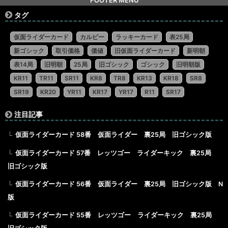
FOOTER MENU
タグ
仮面ライダーカード
カルビー
ラッキーカード
表25局
新ゴシック
取引価格
価値
旧仮面ライダーカード
新明朝
表14局
旧明朝
25局
旧ゴシック
ゴシック
旧明朝版
KR11
TR11
SR11
KR8
TR8
KR13
KR18
SR8
SR19
KR20
YR11
KR17
YR17
R11
SR17
注目記事
仮面ライダーカード 58番 仮面ライダー 裏25局 旧ゴシック版
仮面ライダーカード 57番 レッツゴー ライダーキック 裏25局
旧ゴシック版
仮面ライダーカード 56番 仮面ライダー 裏25局 旧ゴシック版 N
版
仮面ライダーカード 55番 レッツゴー ライダーキック 裏25局