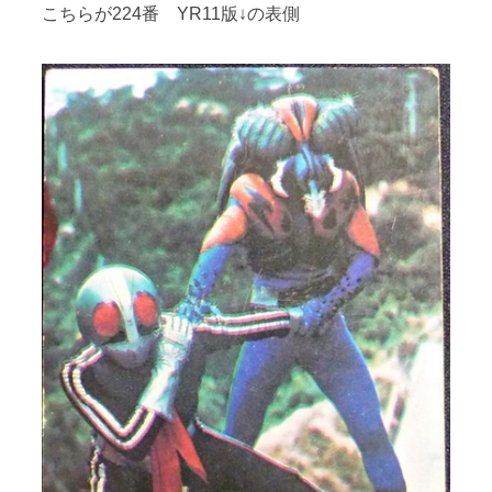
こちらが224番 YR11版↓の表側