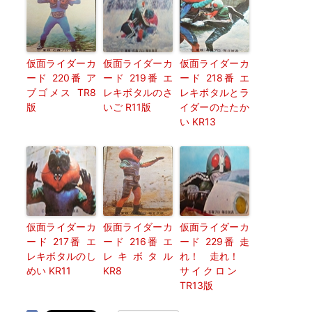
仮面ライダーカ
仮面ライダーカ
仮面ライダーカ
ード 220番 ア
ード 219番 エ
ード 218番 エ
ブゴメス TR8
レキボタルのさ
レキボタルとラ
版
いご R11版
イダーのたたか
い KR13
仮面ライダーカ
仮面ライダーカ
仮面ライダーカ
ード 217番 エ
ード 216番 エ
ード 229番 走
レキボタルのし
レキボタル
れ！ 走れ！
めい KR11
KR8
サイクロン
TR13版