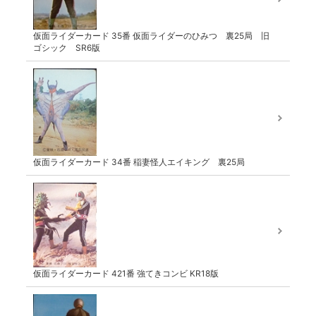
仮面ライダーカード 35番 仮面ライダーのひみつ 裏25局 旧
ゴシック SR6版
仮面ライダーカード 34番 稲妻怪人エイキング 裏25局
仮面ライダーカード 421番 強てきコンビ KR18版