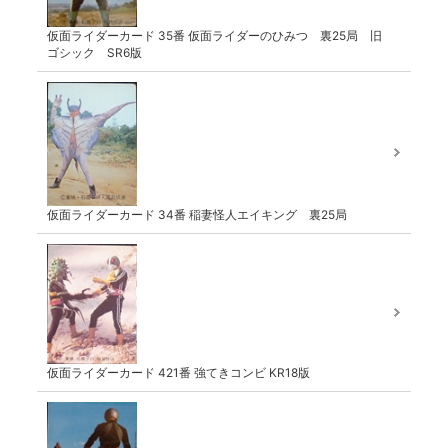
仮面ライダーカード 35番 仮面ライダーのひみつ 裏25局 旧
ゴシック SR6版
仮面ライダーカード 34番 稲妻怪人エイキング 裏25局
仮面ライダーカード 421番 強てきコンビ KR18版