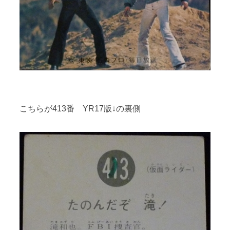
こちらが413番 YR17版↓の裏側