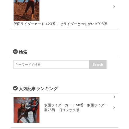
仮面ライダーカード 423番 にせライダーとのちがい KR18版
検索
人気記事ランキング
仮面ライダーカード 58番 仮面ライダー
裏25局 旧ゴシック版