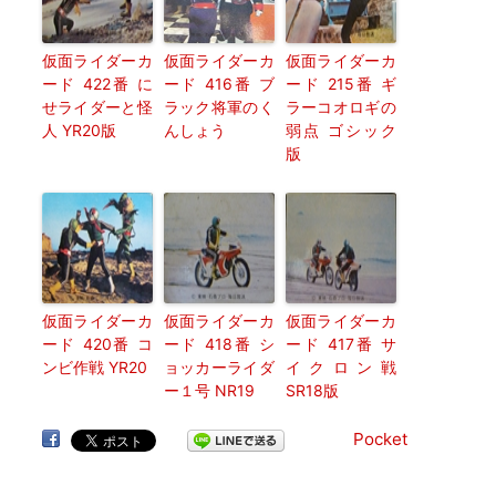
仮面ライダーカ
仮面ライダーカ
仮面ライダーカ
ード 422番 に
ード 416番 ブ
ード 215番 ギ
せライダーと怪
ラック将軍のく
ラーコオロギの
人 YR20版
んしょう
弱点 ゴシック
版
仮面ライダーカ
仮面ライダーカ
仮面ライダーカ
ード 420番 コ
ード 418番 シ
ード 417番 サ
ンビ作戦 YR20
ョッカーライダ
イクロン戦
ー１号 NR19
SR18版
Pocket