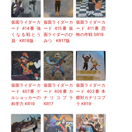
仮面ライダーカ
仮面ライダーカ
仮面ライダーカ
ード 414番 強
ード 415番 仮
ード 411番 恐
くなる戦とう
面ライダーのひ
怖の作戦 SR18
員 KR18版
みつ KR17版
仮面ライダーカ
仮面ライダーカ
仮面ライダーカ
ード 407番 ゲ
ード 406番 カ
ード 403番 本
ルショッカーの
ナリコブラ
郷対カナリコブ
科学力 KR19
KR17
ラ KR19