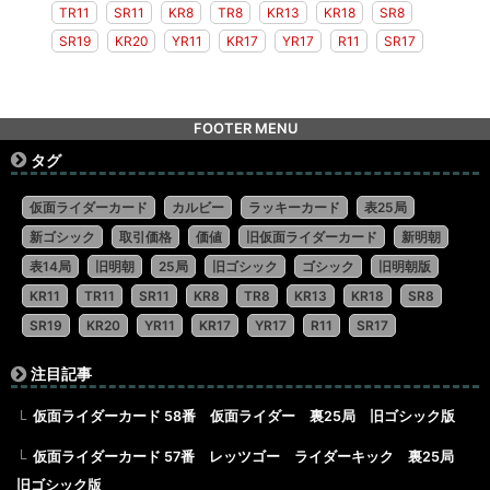
TR11
SR11
KR8
TR8
KR13
KR18
SR8
SR19
KR20
YR11
KR17
YR17
R11
SR17
FOOTER MENU
タグ
仮面ライダーカード
カルビー
ラッキーカード
表25局
新ゴシック
取引価格
価値
旧仮面ライダーカード
新明朝
表14局
旧明朝
25局
旧ゴシック
ゴシック
旧明朝版
KR11
TR11
SR11
KR8
TR8
KR13
KR18
SR8
SR19
KR20
YR11
KR17
YR17
R11
SR17
注目記事
仮面ライダーカード 58番 仮面ライダー 裏25局 旧ゴシック版
仮面ライダーカード 57番 レッツゴー ライダーキック 裏25局
旧ゴシック版