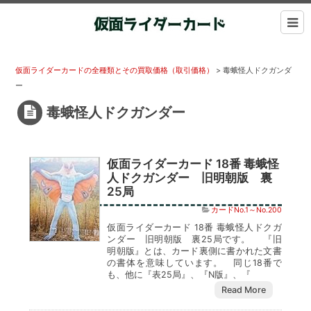
仮面ライダーカードの全種類とその買取価格（取引価格）
>
毒蛾怪人ドクガンダ
ー
毒蛾怪人ドクガンダー
仮面ライダーカード 18番 毒蛾怪
人ドクガンダー 旧明朝版 裏
25局
カードNo.1～No.200
仮面ライダーカード 18番 毒蛾怪人ドクガ
ンダー 旧明朝版 裏25局です。 『旧
明朝版』とは、カード裏側に書かれた文書
の書体を意味しています。 同じ18番で
も、他に『表25局』、『N版』、『
Read More