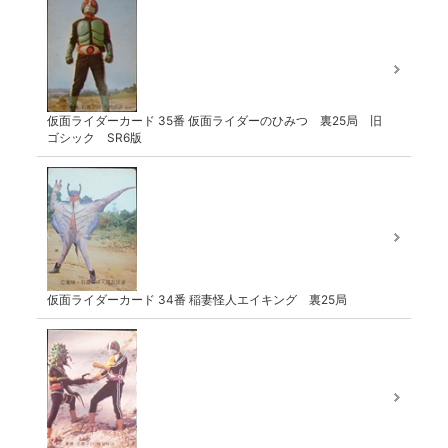
仮面ライダーカード 35番 仮面ライダーのひみつ 裏25局 旧
ゴシック SR6版
仮面ライダーカード 34番 稲妻怪人エイキング 裏25局