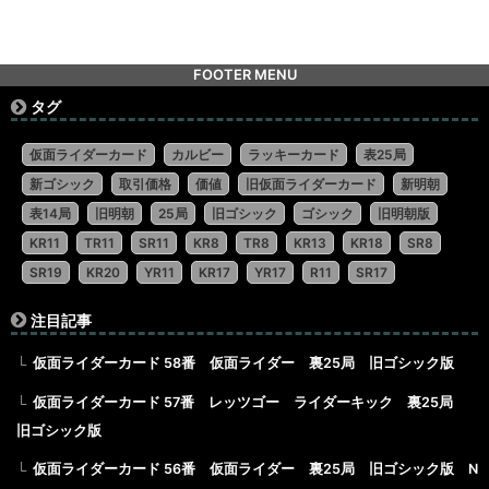
FOOTER MENU
タグ
仮面ライダーカード
カルビー
ラッキーカード
表25局
新ゴシック
取引価格
価値
旧仮面ライダーカード
新明朝
表14局
旧明朝
25局
旧ゴシック
ゴシック
旧明朝版
KR11
TR11
SR11
KR8
TR8
KR13
KR18
SR8
SR19
KR20
YR11
KR17
YR17
R11
SR17
注目記事
仮面ライダーカード 58番 仮面ライダー 裏25局 旧ゴシック版
仮面ライダーカード 57番 レッツゴー ライダーキック 裏25局
旧ゴシック版
仮面ライダーカード 56番 仮面ライダー 裏25局 旧ゴシック版 N