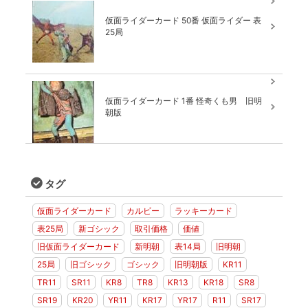
仮面ライダーカード 50番 仮面ライダー 表
25局
仮面ライダーカード 1番 怪奇くも男 旧明
朝版
タグ
仮面ライダーカード
カルビー
ラッキーカード
表25局
新ゴシック
取引価格
価値
旧仮面ライダーカード
新明朝
表14局
旧明朝
25局
旧ゴシック
ゴシック
旧明朝版
KR11
TR11
SR11
KR8
TR8
KR13
KR18
SR8
SR19
KR20
YR11
KR17
YR17
R11
SR17