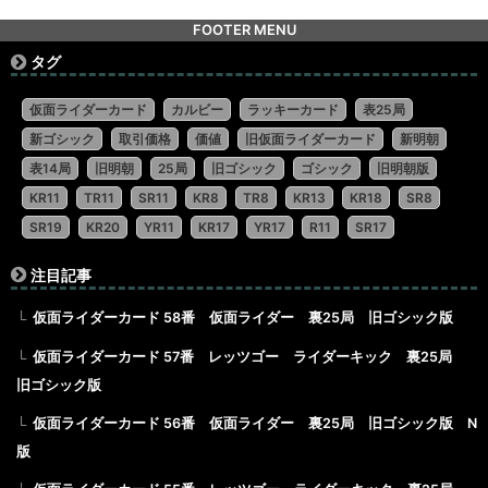
FOOTER MENU
タグ
仮面ライダーカード
カルビー
ラッキーカード
表25局
新ゴシック
取引価格
価値
旧仮面ライダーカード
新明朝
表14局
旧明朝
25局
旧ゴシック
ゴシック
旧明朝版
KR11
TR11
SR11
KR8
TR8
KR13
KR18
SR8
SR19
KR20
YR11
KR17
YR17
R11
SR17
注目記事
仮面ライダーカード 58番 仮面ライダー 裏25局 旧ゴシック版
仮面ライダーカード 57番 レッツゴー ライダーキック 裏25局
旧ゴシック版
仮面ライダーカード 56番 仮面ライダー 裏25局 旧ゴシック版 N
版