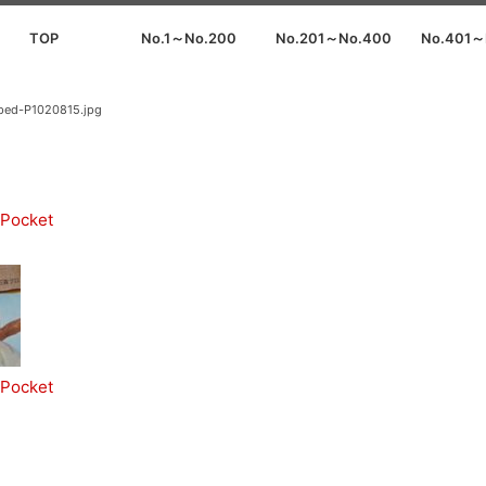
TOP
No.1～No.200
No.201～No.400
No.401～
ped-P1020815.jpg
Pocket
Pocket